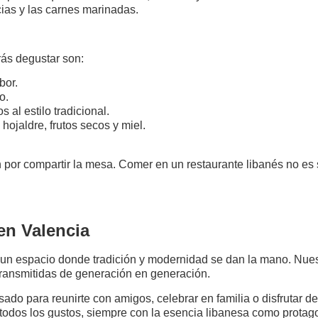
cias y las carnes marinadas.
rás degustar son:
bor.
o.
s al estilo tradicional.
ojaldre, frutos secos y miel.
ón por compartir la mesa. Comer en un restaurante libanés no es 
 en Valencia
n espacio donde tradición y modernidad se dan la mano. Nuestr
transmitidas de generación en generación.
ado para reunirte con amigos, celebrar en familia o disfrutar 
odos los gustos, siempre con la esencia libanesa como protago