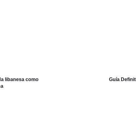
da libanesa como
Guía Defini
sa