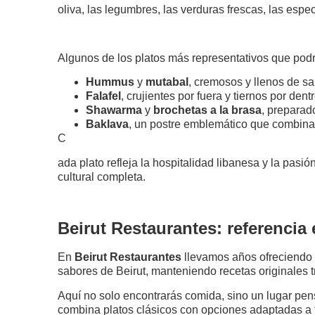
oliva, las legumbres, las verduras frescas, las espe
Algunos de los platos más representativos que pod
Hummus
y
mutabal
, cremosos y llenos de sa
Falafel
, crujientes por fuera y tiernos por dentr
Shawarma
y
brochetas a la brasa
, preparado
Baklava
, un postre emblemático que combina h
C
ada plato refleja la hospitalidad libanesa y la pasi
cultural completa.
Beirut Restaurantes: referencia
En
Beirut Restaurantes
llevamos años ofreciendo u
sabores de Beirut, manteniendo recetas originales 
Aquí no solo encontrarás comida, sino un lugar pens
combina platos clásicos con opciones adaptadas a t