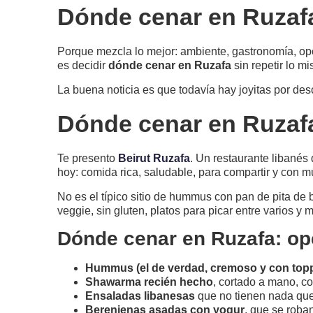
Dónde cenar en Ruzafa
Porque mezcla lo mejor: ambiente, gastronomía, op
es decidir
dónde cenar en Ruzafa
sin repetir lo m
La buena noticia es que todavía hay joyitas por de
Dónde cenar en Ruzafa
Te presento
Beirut Ruzafa
. Un restaurante libanés
hoy: comida rica, saludable, para compartir y con 
No es el típico sitio de hummus con pan de pita de b
veggie, sin gluten, platos para picar entre varios y
Dónde cenar en Ruzafa: op
Hummus (el de verdad, cremoso y con toppi
Shawarma recién hecho
, cortado a mano, c
Ensaladas libanesas
que no tienen nada que
Berenjenas asadas con yogur
, que se roba